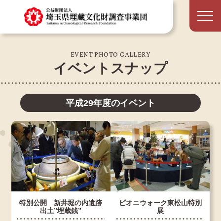
EVENT PHOTO GALLERY
イベントスナップ
平成29年度のイベント
特別公開 新井堀の内遺跡
ピオニウォーク東松山特別
出土”埋蔵銭”
展