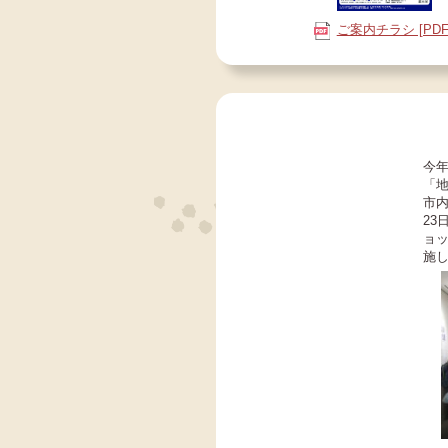
ご案内チラシ [PDF
今
「
市
2
ョ
施