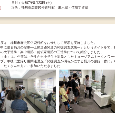
日付：令和7年8月23日 (土)
場所：桶川市歴史民俗資料館 展示室・体験学習室
]
年度は、桶川市歴史民俗資料館をお借りして展示を実施しました。
地中に眠る桶川の歴史―上尾道路関連の発掘調査成果―」というタイトルで、
内の大平遺跡・楽中遺跡・前領家遺跡の三遺跡について紹介しました。
3日（土）は、午前は小学生から中学生を対象としたミュージアムトークとワー
ップ、午後は里帰り展関連講座「発掘調査が明らかにする桶川の原始・古代」
し、たくさんの方にご参加いただきました。