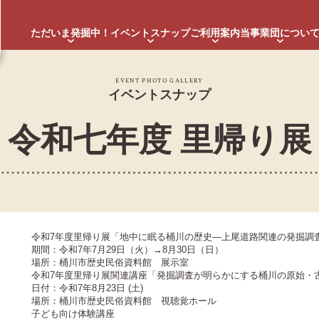
ただいま発掘中！
イベントスナップ
ご利用案内
当事業団につい
EVENT PHOTO GALLERY
イベントスナップ
令和七年度 里帰り展
令和7年度里帰り展「地中に眠る桶川の歴史―上尾道路関連の発掘調
期間：令和7年7月29日（火）→8月30日（日）
場所：桶川市歴史民俗資料館 展示室
令和7年度里帰り展関連講座「発掘調査が明らかにする桶川の原始・
日付：令和7年8月23日 (土)
場所：桶川市歴史民俗資料館 視聴覚ホール
子ども向け体験講座