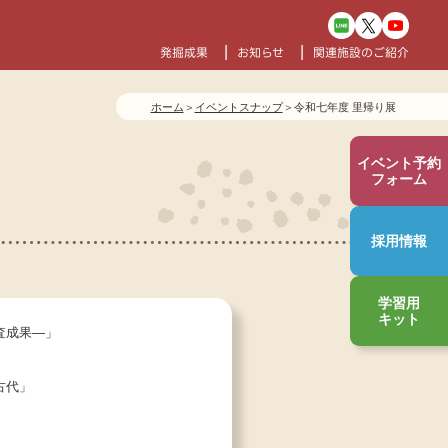
て
発掘成果
お知らせ
関連施設のご紹介
ホーム
＞
イベントスナップ
＞
令和七年度 里帰り展
イベント
予約
フォーム
採用情報
学習用
キット
査成果―」
古代」