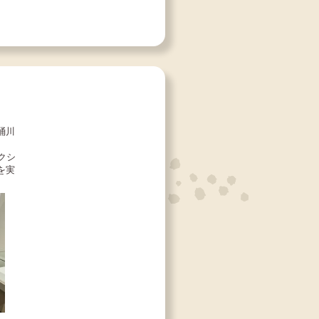
桶川
クシ
を実