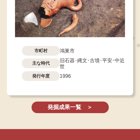
市町村
鴻巣市
旧石器･縄文･古墳･平安･中近
主な時代
世
発行年度
1996
発掘成果一覧 ＞