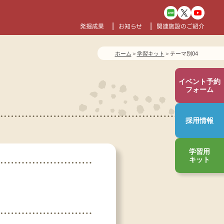
て
発掘成果
お知らせ
関連施設のご紹介
ホーム
＞
学習キット
＞
テーマ別04
イベント
予約
フォーム
採用情報
学習用
キット