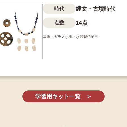
縄文・古墳時代
時代
14点
点数
耳飾・ガラス小玉・水晶製切子玉
学習用キット一覧 ＞